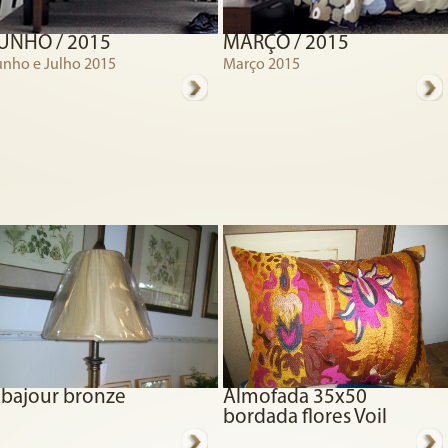
UNHO / 2015
MARÇO / 2015
unho e Julho 2015
Março 2015
bajour bronze
Almofada 35x50
bordada flores Voil